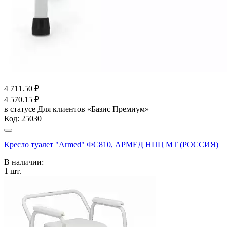
4 711.50
₽
4 570.15
₽
в статусе
Для клиентов «Базис Премиум»
Код:
25030
Кресло туалет "Armed" ФС810, АРМЕД НПЦ МТ (РОССИЯ)
В наличии:
1
шт.