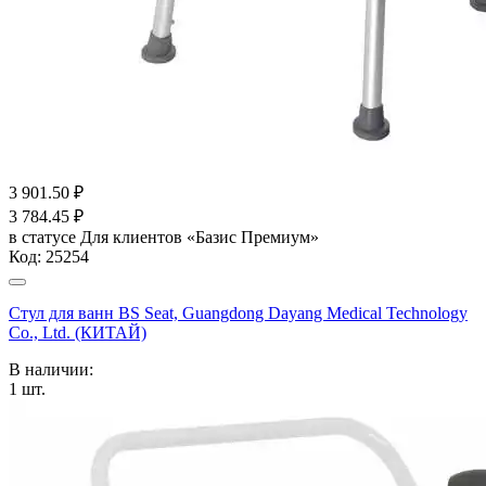
3 901.50
₽
3 784.45
₽
в статусе
Для клиентов «Базис Премиум»
Код:
25254
Стул для ванн BS Seat, Guangdong Dayang Medical Technology
Co., Ltd. (КИТАЙ)
В наличии:
1
шт.