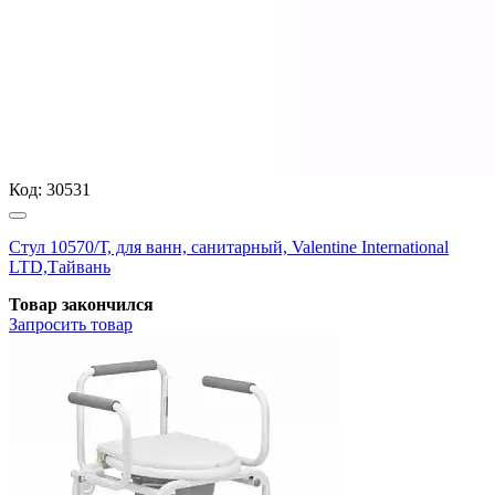
Код:
30531
Стул 10570/Т, для ванн, санитарный, Valentine International
LTD,Тайвань
Товар закончился
Запросить
товар