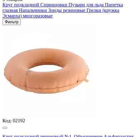
Круг подкладной
Спринцовки
Пузыри для льда
Пипетка
глазная
Напальчники
Зонды резиновые
Грелки (кружка
Эсмарха) многоразовые
Фильтр
Код:
02192
Круг подкладной резиновый №1, Объединение Альфапластик