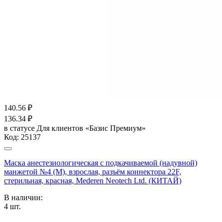
140.56
₽
136.34
₽
в статусе
Для клиентов «Базис Премиум»
Код:
25137
Маска анестезиологическая с подкачиваемой (надувной)
манжетой №4 (M), взрослая, разъём коннектора 22F,
стерильная, красная, Mederen Neotech Ltd. (КИТАЙ)
В наличии:
4
шт.