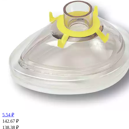
5.54 ₽
142.67
₽
138.38
₽