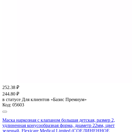
252.38
₽
244.80
₽
в статусе
Для клиентов «Базис Премиум»
Код:
05603
Маска наркозная с клапаном большая детская, размер 2,
удлиненная конусообразная форма, диаметр 22мм, цвет
зеленый, Flexicare Medical Limited (СОЕДИНЕННОЕ