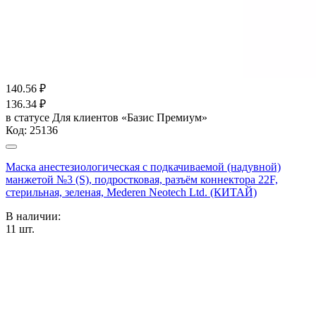
140.56
₽
136.34
₽
в статусе
Для клиентов «Базис Премиум»
Код:
25136
Маска анестезиологическая с подкачиваемой (надувной)
манжетой №3 (S), подростковая, разъём коннектора 22F,
стерильная, зеленая, Mederen Neotech Ltd. (КИТАЙ)
В наличии:
11
шт.