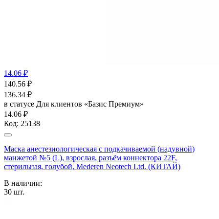
14.06 ₽
140.56
₽
136.34
₽
в статусе
Для клиентов «Базис Премиум»
14.06 ₽
Код:
25138
Маска анестезиологическая с подкачиваемой (надувной)
манжетой №5 (L), взрослая, разъём коннектора 22F,
стерильная, голубой, Mederen Neotech Ltd. (КИТАЙ)
В наличии:
30
шт.