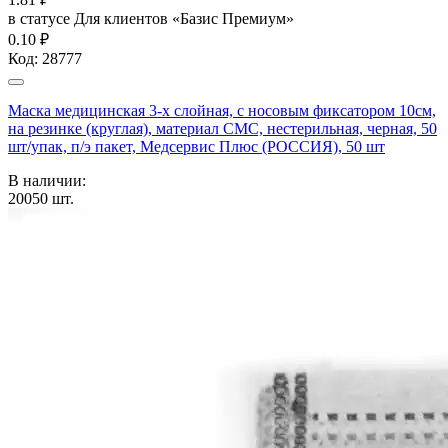
в статусе
Для клиентов «Базис Премиум»
0.10 ₽
Код:
28777
Маска медицинская 3-х слойная, с носовым фиксатором 10см,
на резинке (круглая), материал СМС, нестерильная, черная, 50
шт/упак, п/э пакет, Медсервис Плюс (РОССИЯ), 50 шт
В наличии:
20050
шт.