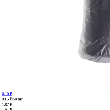
0.10 ₽
93.5 ₽/50 шт
1.87
₽
1.81
₽