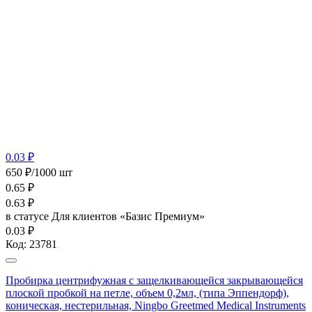
0.03 ₽
650 ₽/1000 шт
0.65
₽
0.63
₽
в статусе
Для клиентов «Базис Премиум»
0.03 ₽
Код:
23781
Пробирка центрифужная с защелкивающейся закрывающейся
плоской пробкой на петле, объем 0,2мл, (типа Эппендорф),
коническая, нестерильная, Ningbo Greetmed Medical Instruments