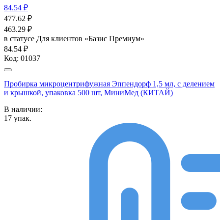
84.54 ₽
477.62
₽
463.29
₽
в статусе
Для клиентов «Базис Премиум»
84.54 ₽
Код:
01037
Пробирка микроцентрифужная Эппендорф 1,5 мл, с делением
и крышкой, упаковка 500 шт, МиниМед (КИТАЙ)
В наличии:
17
упак.