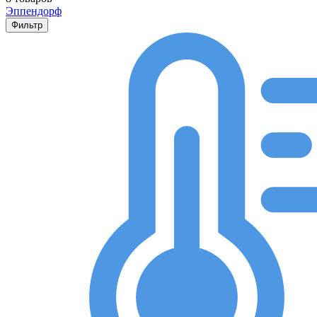
Эппендорф
Фильтр