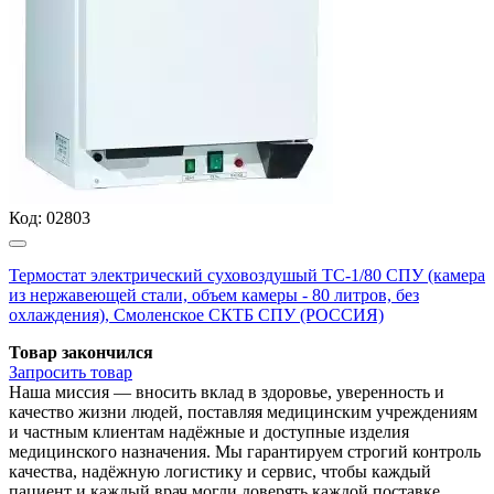
Код:
02803
Термостат электрический суховоздушый ТС-1/80 СПУ (камера
из нержавеющей стали, объем камеры - 80 литров, без
охлаждения), Смоленское СКТБ СПУ (РОССИЯ)
Товар закончился
Запросить
товар
Наша миссия — вносить вклад в здоровье, уверенность и
качество жизни людей, поставляя медицинским учреждениям
и частным клиентам надёжные и доступные изделия
медицинского назначения. Мы гарантируем строгий контроль
качества, надёжную логистику и сервис, чтобы каждый
пациент и каждый врач могли доверять каждой поставке.