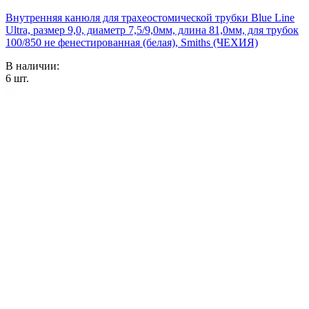
Внутренняя канюля для трахеостомической трубки Blue Line
Ultra, размер 9,0, диаметр 7,5/9,0мм, длина 81,0мм, для трубок
100/850 не фенестированная (белая), Smiths (ЧЕХИЯ)
В наличии:
6
шт.