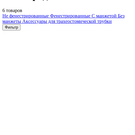
6 товаров
Не фенестрированные
Фенестрированные
С манжетой
Без
манжеты
Аксессуары для трахеостомической трубки
Фильтр