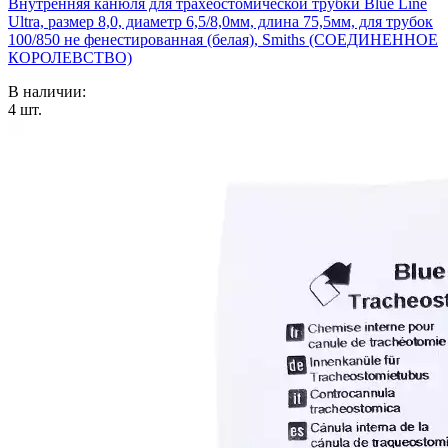
Внутренняя канюля для трахеостомической трубки Blue Line
Ultra, размер 8,0, диаметр 6,5/8,0мм, длина 75,5мм, для трубок
100/850 не фенестированная (белая), Smiths (СОЕДИНЕННОЕ
КОРОЛЕВСТВО)
В наличии:
4
шт.