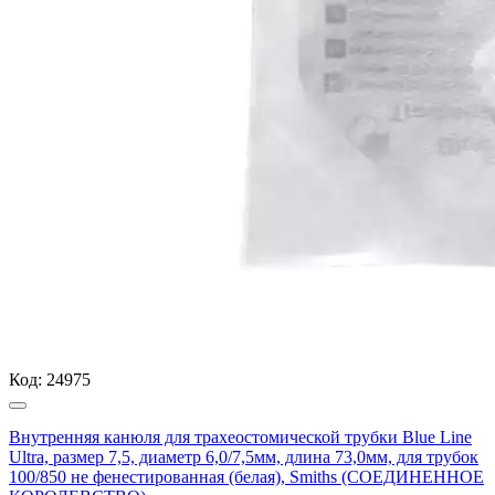
Код:
24975
Внутренняя канюля для трахеостомической трубки Blue Line
Ultra, размер 7,5, диаметр 6,0/7,5мм, длина 73,0мм, для трубок
100/850 не фенестированная (белая), Smiths (СОЕДИНЕННОЕ