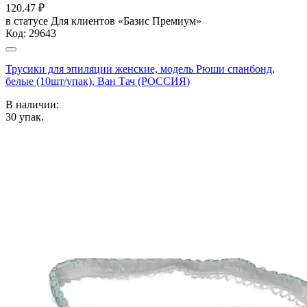
120.47
₽
в статусе
Для клиентов «Базис Премиум»
Код:
29643
Трусики для эпиляции женские, модель Рюши спанбонд,
белые (10шт/упак), Ван Тач (РОССИЯ)
В наличии:
30
упак.