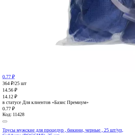
0.77 ₽
364 ₽/25 шт
14.56
₽
14.12
₽
в статусе
Для клиентов «Базис Премиум»
0.77 ₽
Код:
11428
Трусы мужские для процедур , бикини, черные , 25 шт/уп,