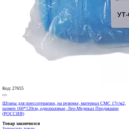
Код:
27655
Штаны для прессотерапии, на резинке, материал СМС 17г/м2,
размер 160*120см, одноразовые, Лео-Медикал Продакшин
(РОССИЯ)
Товар закончился
Запросить
товар