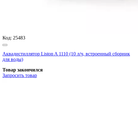
Код:
25483
Аквадистиллятор Liston A 1110 (10 л/ч, встроенный сборник
для воды)
Товар закончился
Запросить
товар