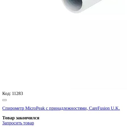
Код:
11283
Спирометр MicroPeak с принадлежностями, CareFusion U.K.
Товар закончился
Запросить
товар