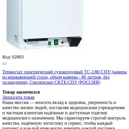
Код:
02803
Термостат электрический суховоздушый ТС-1/80 СПУ (камера
из нержавеющей стали, объем камеры - 80 литров, без
охлаждения), Смоленское СКТБ СПУ (РОССИЯ)
Товар закончился
Запросить
товар
Наша миссия — вносить вклад в здоровье, уверенность и
качество жизни людей, поставляя медицинским учреждениям
и частным клиентам надёжные и доступные изделия
медицинского назначения. Мы гарантируем строгий контроль
качества, надёжную логистику и сервис, чтобы каждый
пациент и каждый врач могли доверять каждой поставке.