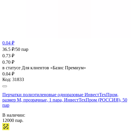
0.04 ₽
36.5 ₽/50 пар
0.73
₽
0.70
₽
в статусе
Для клиентов «Базис Премиум»
0.04 ₽
Код:
31833
Перчатки полиэтиленовые одноразовые ИнвестТехПром,
размер M, прозрачные, 1 пара, ИнвестТехПром (РОССИЯ), 50
пар
В наличии:
12000
пар.