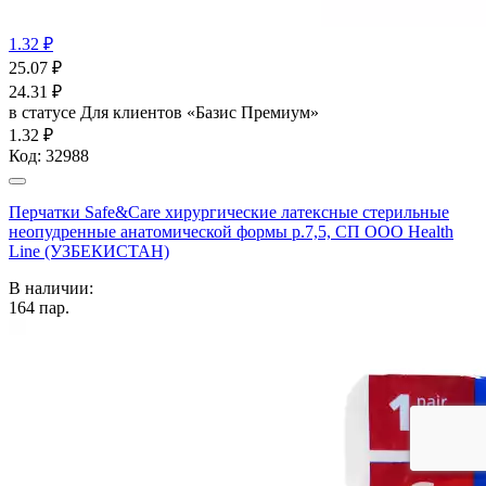
1.32 ₽
25.07
₽
24.31
₽
в статусе
Для клиентов «Базис Премиум»
1.32 ₽
Код:
32988
Перчатки Safe&Care хирургические латексные стерильные
неопудренные анатомической формы р.7,5, СП ООО Health
Line (УЗБЕКИСТАН)
В наличии:
164
пар.