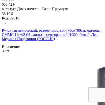
665.42
₽
в статусе
Для клиентов «Базис Премиум»
36.10 ₽
Код:
29318
Рулон гигиенический, размер простыни 70см*80см, материал
СММС 14г/м2 (Израиль), с перфорацией №300, белый, Лео-
Медикал Продакшин (РОССИЯ)
В наличии:
3
шт.