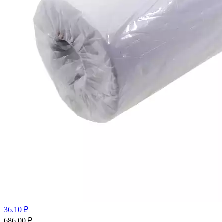
36.10 ₽
686.00
₽