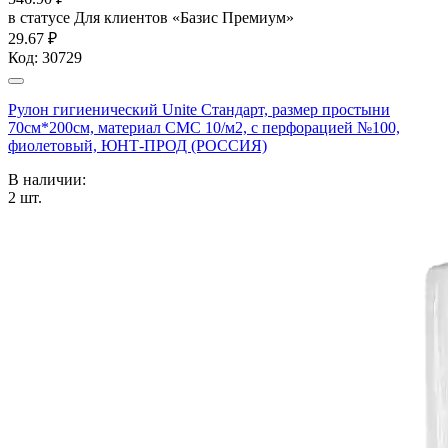
в статусе
Для клиентов «Базис Премиум»
29.67 ₽
Код:
30729
Рулон гигиенический Unite Стандарт, размер простыни
70см*200см, материал СМС 10/м2, с перфорацией №100,
фиолетовый, ЮНТ-ПРОД (РОССИЯ)
В наличии:
2
шт.