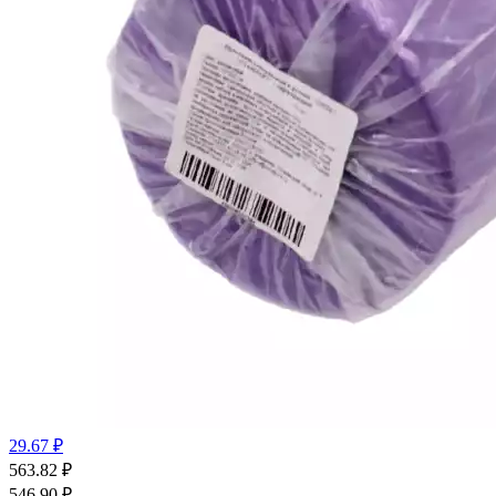
29.67 ₽
563.82
₽
546.90
₽