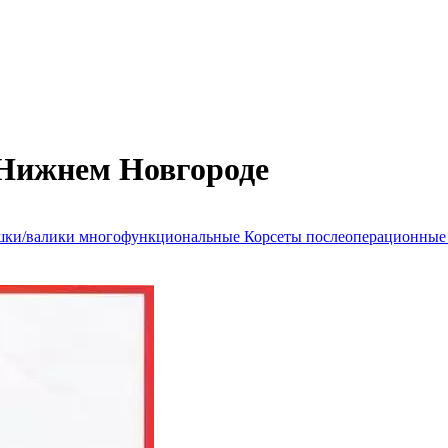
Нижнем Новгороде
ки/валики многофункциональные
Корсеты послеоперационны