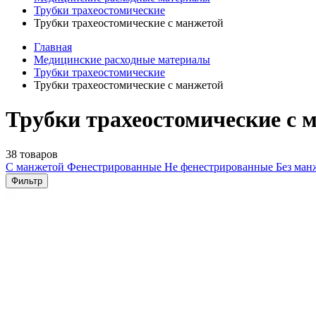
Трубки трахеостомические
Трубки трахеостомические с манжетой
Главная
Медицинские расходные материалы
Трубки трахеостомические
Трубки трахеостомические с манжетой
Трубки трахеостомические с 
38 товаров
С манжетой
Фенестрированные
Не фенестрированные
Без ма
Фильтр