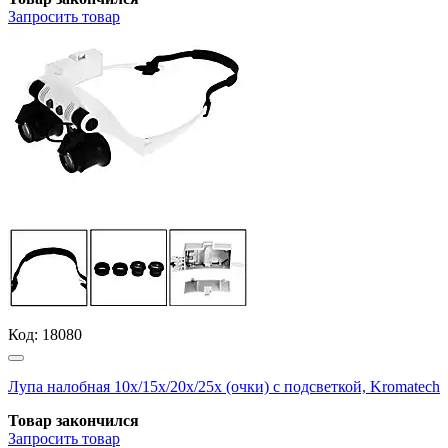
Запросить
товар
Код:
18080
Лупа налобная 10х/15х/20х/25х (очки) с подсветкой, Kromatech
Товар закончился
Запросить
товар