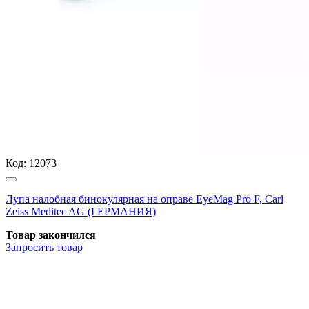
Код:
12073
Лупа налобная бинокулярная на оправе EyeMag Pro F, Carl
Zeiss Meditec AG (ГЕРМАНИЯ)
Товар закончился
Запросить
товар