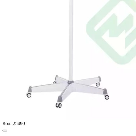
Код:
25490