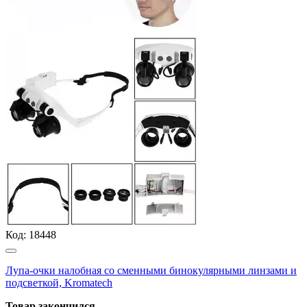
Код:
18448
Лупа-очки налобная со сменными бинокулярными линзами и
подсветкой, Kromatech
Товар закончился