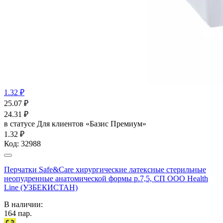
1.32 ₽
25.07
₽
24.31
₽
в статусе
Для клиентов «Базис Премиум»
1.32 ₽
Код:
32988
Перчатки Safe&Care хирургические латексные стерильные
неопудренные анатомической формы р.7,5, СП ООО Health
Line (УЗБЕКИСТАН)
В наличии:
164
пар.