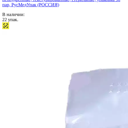
пар, РусМедУпак (РОССИЯ)
В наличии:
22
упак.