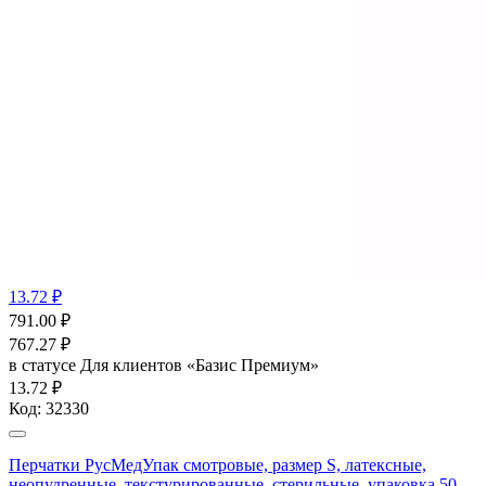
13.72 ₽
791.00
₽
767.27
₽
в статусе
Для клиентов «Базис Премиум»
13.72 ₽
Код:
32330
Перчатки РусМедУпак смотровые, размер S, латексные,
неопудренные, текстурированные, стерильные, упаковка 50