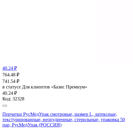
40.24 ₽
764.48
₽
741.54
₽
в статусе
Для клиентов «Базис Премиум»
40.24 ₽
Код:
32328
Перчатки РусМедУпак смотровые, размер L, латексные,
текстурированные, неопудренные, стерильные, упаковка 50
пар, РусМедУпак (РОССИЯ)