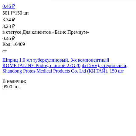
0.46 ₽
501 ₽/150 шт
3.34
₽
3.23
₽
в статусе
Для клиентов «Базис Премиум»
0.46 ₽
Код:
16409
Шприц 1,0 мл туберкулиновый, 3-х компонентный
КОМЕТАLINE Protos, c иглой 27G (0,4х15мм), стерильный,
Shandong Protos Medical Products Co. Ltd (КИТАЙ), 150 шт
В наличии:
9900
шт.