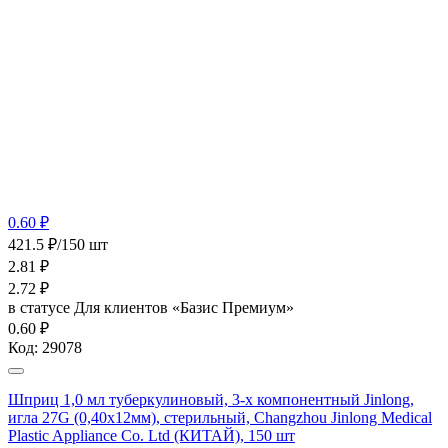
0.60 ₽
421.5 ₽/150 шт
2.81
₽
2.72
₽
в статусе
Для клиентов «Базис Премиум»
0.60 ₽
Код:
29078
Шприц 1,0 мл туберкулиновый, 3-х компонентный Jinlong,
игла 27G (0,40х12мм), стерильный, Changzhou Jinlong Medical
Plastic Appliance Co. Ltd (КИТАЙ), 150 шт