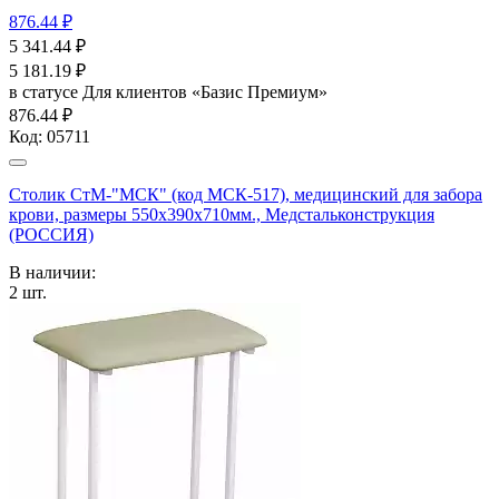
876.44 ₽
5 341.44
₽
5 181.19
₽
в статусе
Для клиентов «Базис Премиум»
876.44 ₽
Код:
05711
Столик СтМ-"МСК" (код МСК-517), медицинский для забора
крови, размеры 550х390х710мм., Медстальконструкция
(РОССИЯ)
В наличии:
2
шт.