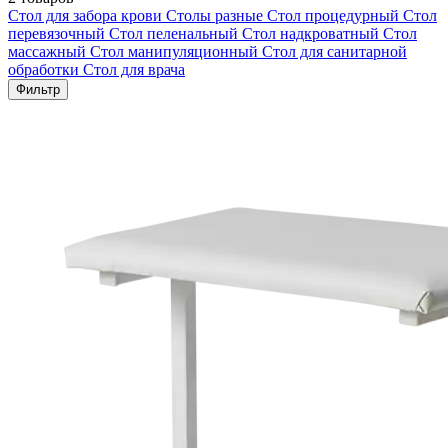
Стол для забора крови
Столы разные
Стол процедурный
Стол
перевязочный
Стол пеленальный
Стол надкроватный
Стол
массажный
Стол манипуляционный
Стол для санитарной
обработки
Стол для врача
Фильтр