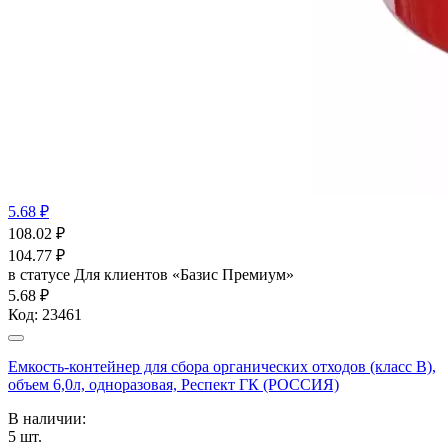
5.68 ₽
108.02
₽
104.77
₽
в статусе
Для клиентов «Базис Премиум»
5.68 ₽
Код:
23461
Емкость-контейнер для сбора органических отходов (класс В),
объем 6,0л, одноразовая, Респект ГК (РОССИЯ)
В наличии:
5
шт.