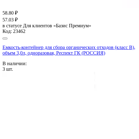
58.80
₽
57.03
₽
в статусе
Для клиентов «Базис Премиум»
Код:
23462
Емкость-контейнер для сбора органических отходов (класс В),
объем 3,0л, одноразовая, Респект ГК (РОССИЯ)
В наличии:
3
шт.