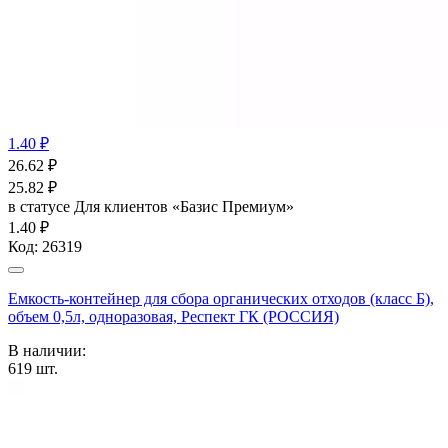
1.40 ₽
26.62
₽
25.82
₽
в статусе
Для клиентов «Базис Премиум»
1.40 ₽
Код:
26319
Емкость-контейнер для сбора органических отходов (класс Б),
объем 0,5л, одноразовая, Респект ГК (РОССИЯ)
В наличии:
619
шт.