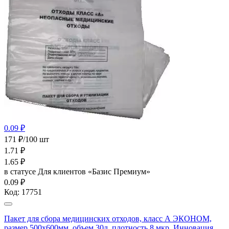
0.09 ₽
171 ₽/100 шт
1.71
₽
1.65
₽
в статусе
Для клиентов «Базис Премиум»
0.09 ₽
Код:
17751
Пакет для сбора медицинских отходов, класс А ЭКОНОМ,
размер 500х600мм, объем 30л, плотность 8 мкр, Инновация