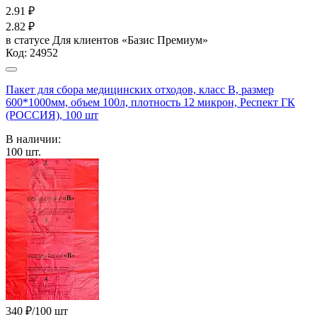
2.91
₽
2.82
₽
в статусе
Для клиентов «Базис Премиум»
Код:
24952
Пакет для сбора медицинских отходов, класс В, размер
600*1000мм, объем 100л, плотность 12 микрон, Респект ГК
(РОССИЯ), 100 шт
В наличии:
100
шт.
340 ₽/100 шт