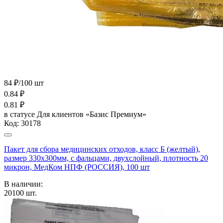
84 ₽/100 шт
0.84
₽
0.81
₽
в статусе
Для клиентов «Базис Премиум»
Код:
30178
Пакет для сбора медицинских отходов, класс Б (желтый),
размер 330х300мм, с фальцами, двухслойный, плотность 20
микрон, МедКом НПФ (РОССИЯ), 100 шт
В наличии:
20100
шт.