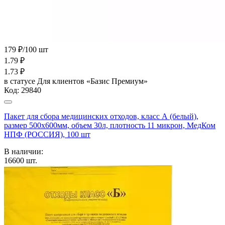
179 ₽/100 шт
1.79
₽
1.73
₽
в статусе
Для клиентов «Базис Премиум»
Код:
29840
Пакет для сбора медицинских отходов, класс А (белый),
размер 500х600мм, объем 30л, плотность 11 микрон, МедКом
НПФ (РОССИЯ), 100 шт
В наличии:
16600
шт.