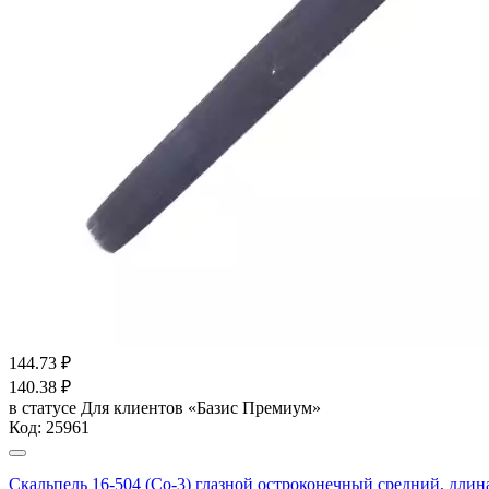
144.73
₽
140.38
₽
в статусе
Для клиентов «Базис Премиум»
Код:
25961
Скальпель 16-504 (Со-3) глазной остроконечный средний, длин