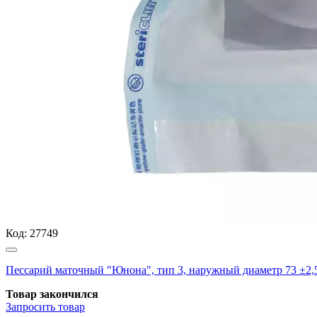
Код:
27749
Пессарий маточный "Юнона", тип 3, наружный диаметр 73 ±2
Товар закончился
Запросить
товар