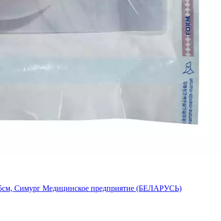
,5см, Симург Медицинское предприятие (БЕЛАРУСЬ)