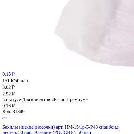
0.16 ₽
151 ₽/50 пар
3.02
₽
2.92
₽
в статусе
Для клиентов «Базис Премиум»
0.16 ₽
Код:
31849
Бахилы низкие (носочки) арт. НМ-15/1р-Б-Р48 спанбонд
нестер, 50 пар, Элегрин (РОССИЯ), 50 пар