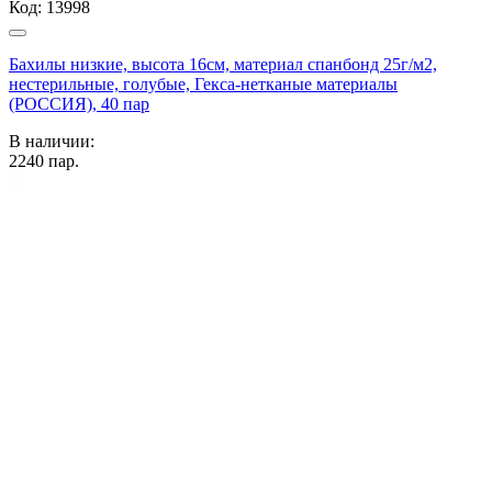
Код:
13998
Бахилы низкие, высота 16см, материал спанбонд 25г/м2,
нестерильные, голубые, Гекса-нетканые материалы
(РОССИЯ), 40 пар
В наличии:
2240
пар.