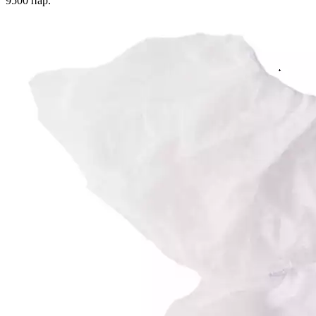
9500
пар.