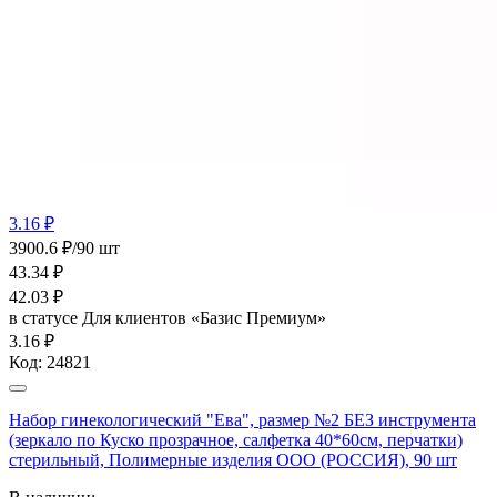
3.16 ₽
3900.6 ₽/90 шт
43.34
₽
42.03
₽
в статусе
Для клиентов «Базис Премиум»
3.16 ₽
Код:
24821
Набор гинекологический "Ева", размер №2 БЕЗ инструмента
(зеркало по Куско прозрачное, салфетка 40*60см, перчатки)
стерильный, Полимерные изделия OOO (РОССИЯ), 90 шт