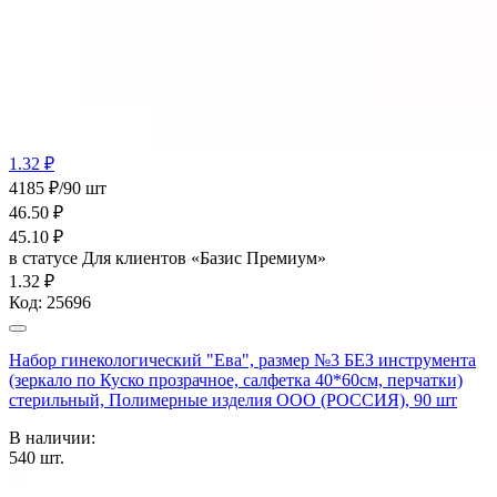
1.32 ₽
4185 ₽/90 шт
46.50
₽
45.10
₽
в статусе
Для клиентов «Базис Премиум»
1.32 ₽
Код:
25696
Набор гинекологический "Ева", размер №3 БЕЗ инструмента
(зеркало по Куско прозрачное, салфетка 40*60см, перчатки)
стерильный, Полимерные изделия OOO (РОССИЯ), 90 шт
В наличии:
540
шт.