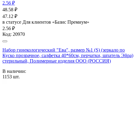
2.56 ₽
48.58
₽
47.12
₽
в статусе
Для клиентов «Базис Премиум»
2.56 ₽
Код:
20970
Набор гинекологический "Ева", размер №1 (S) (зеркало по
Куско прозрачное, салфетка 40*60см, перчатки, шпатель Эйра)
стерильный, Полимерные изделия OOO (РОССИЯ)
В наличии:
1153
шт.