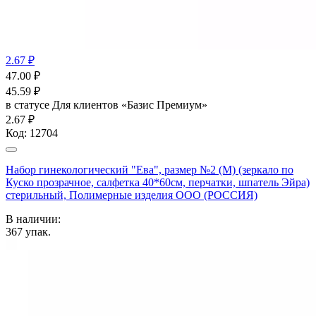
2.67 ₽
47.00
₽
45.59
₽
в статусе
Для клиентов «Базис Премиум»
2.67 ₽
Код:
12704
Набор гинекологический "Ева", размер №2 (М) (зеркало по
Куско прозрачное, салфетка 40*60см, перчатки, шпатель Эйра)
стерильный, Полимерные изделия OOO (РОССИЯ)
В наличии:
367
упак.