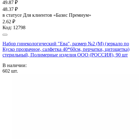
49.87
₽
48.37
₽
в статусе
Для клиентов «Базис Премиум»
2.62 ₽
Код:
12798
Набор гинекологический "Ева", размер №2 (М) (зеркало по
Куско прозрачное, салфетка 40*60см, перчатки, цитощетка)
стерильный, Полимерные изделия OOO (РОССИЯ), 90 шт
В наличии:
602
шт.