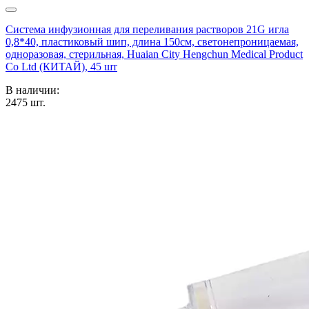
Система инфузионная для переливания растворов 21G игла
0,8*40, пластиковый шип, длина 150см, светонепроницаемая,
одноразовая, стерильная, Huaian City Hengchun Medical Product
Co Ltd (КИТАЙ), 45 шт
В наличии:
2475
шт.