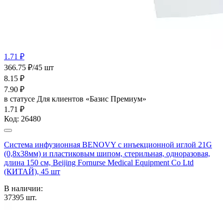
1.71 ₽
366.75 ₽/45 шт
8.15
₽
7.90
₽
в статусе
Для клиентов «Базис Премиум»
1.71 ₽
Код:
26480
Система инфузионная BENOVY с инъекционной иглой 21G
(0,8х38мм) и пластиковым шипом, стерильная, одноразовая,
длина 150 см, Beijing Fornurse Medical Equipment Co Ltd
(КИТАЙ), 45 шт
В наличии:
37395
шт.