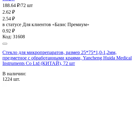
188.64 ₽/72 шт
2.62
₽
2.54
₽
в статусе
Для клиентов «Базис Премиум»
0.92 ₽
Код:
31608
Стекло для микропрепаратов, размер 25*75*1,0-1,2мм,
предметное с обработанными краями, Yancheng Huida Medical
Instruments Co Ltd (КИТАЙ), 72 шт
В наличии:
1224
шт.