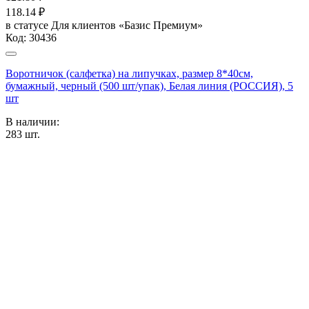
118.14
₽
в статусе
Для клиентов «Базис Премиум»
Код:
30436
Воротничок (салфетка) на липучках, размер 8*40см,
бумажный, черный (500 шт/упак), Белая линия (РОССИЯ), 5
шт
В наличии:
283
шт.