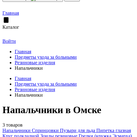
Главная
Каталог
Войти
Главная
Предметы ухода за больными
Резиновые изделия
Напальчники
Главная
Предметы ухода за больными
Резиновые изделия
Напальчники
Напальчники в Омске
3 товаров
Напальчники
Спринцовки
Пузыри для льда
Пипетка глазная
Круг подкладной
Зонды резиновые
Грелки (кружка Эсмарха)