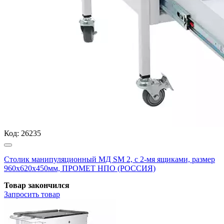
Код:
26235
Столик манипуляционный МД SM 2, с 2-мя ящиками, размер
960x620x450мм, ПРОМЕТ НПО (РОССИЯ)
Товар закончился
Запросить
товар