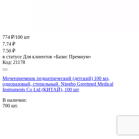
774 ₽/100 шт
7.74
₽
7.50
₽
в статусе
Для клиентов «Базис Премиум»
Код:
21178
Мочеприемник педиатрический (детский) 100 мл,
одноразовый, стерильный, Ningbo Greetmed Medical
Instruments Co Ltd (КИТАЙ), 100 шт
В наличии:
700
шт.