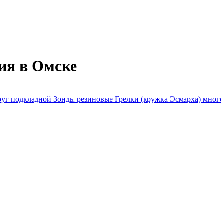
ия в Омске
руг подкладной
Зонды резиновые
Грелки (кружка Эсмарха) мног