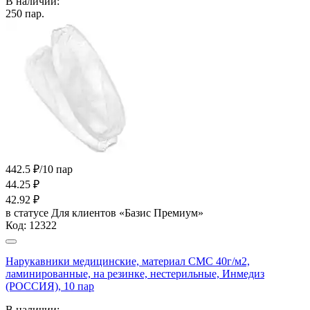
В наличии:
250
пар.
442.5 ₽/10 пар
44.25
₽
42.92
₽
в статусе
Для клиентов «Базис Премиум»
Код:
12322
Нарукавники медицинские, материал СМС 40г/м2,
ламинированные, на резинке, нестерильные, Инмедиз
(РОССИЯ), 10 пар
В наличии: