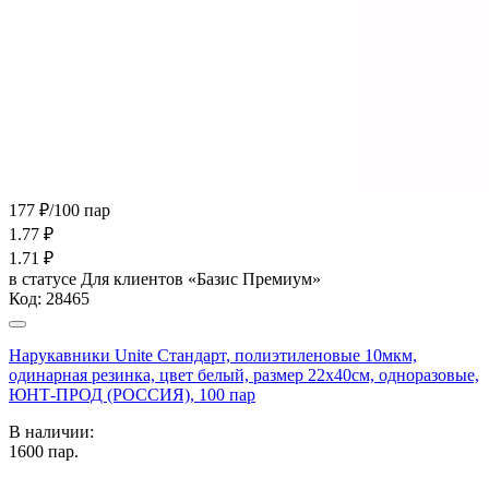
177 ₽/100 пар
1.77
₽
1.71
₽
в статусе
Для клиентов «Базис Премиум»
Код:
28465
Нарукавники Unite Стандарт, полиэтиленовые 10мкм,
одинарная резинка, цвет белый, размер 22х40см, одноразовые,
ЮНТ-ПРОД (РОССИЯ), 100 пар
В наличии:
1600
пар.