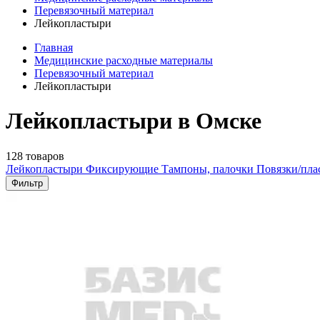
Перевязочный материал
Лейкопластыри
Главная
Медицинские расходные материалы
Перевязочный материал
Лейкопластыри
Лейкопластыри в Омске
128 товаров
Лейкопластыри
Фиксирующие
Тампоны, палочки
Повязки/пл
Фильтр