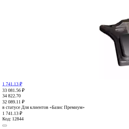
1 741.13 ₽
33 081.56
₽
34 822.70
32 089.11
₽
в статусе
Для клиентов «Базис Премиум»
1 741.13 ₽
Код:
12844