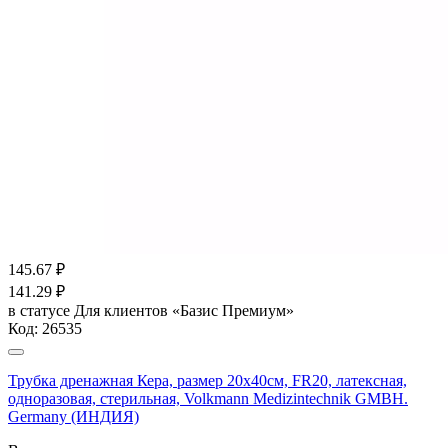
145.67
₽
141.29
₽
в статусе
Для клиентов «Базис Премиум»
Код:
26535
Трубка дренажная Кера, размер 20х40см, FR20, латексная,
одноразовая, стерильная, Volkmann Medizintechnik GMBH.
Germany (ИНДИЯ)