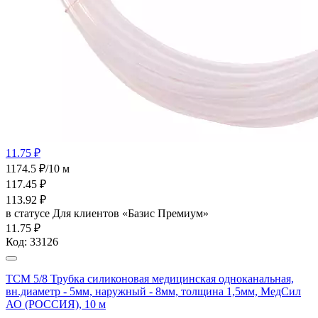
11.75 ₽
1174.5 ₽/10 м
117.45
₽
113.92
₽
в статусе
Для клиентов «Базис Премиум»
11.75 ₽
Код:
33126
ТСМ 5/8 Трубка силиконовая медицинская одноканальная,
вн.диаметр - 5мм, наружный - 8мм, толщина 1,5мм, МедСил
АО (РОССИЯ), 10 м