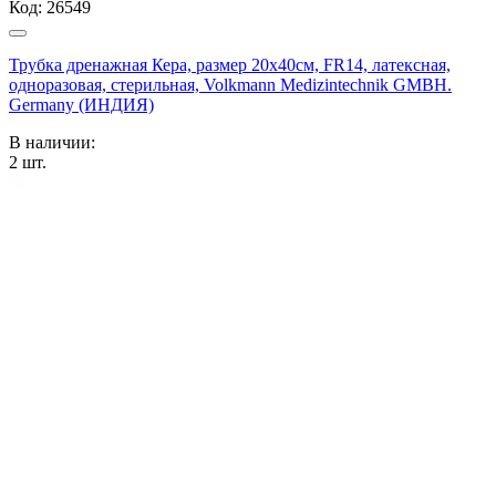
Код:
26549
Трубка дренажная Кера, размер 20х40см, FR14, латексная,
одноразовая, стерильная, Volkmann Medizintechnik GMBH.
Germany (ИНДИЯ)
В наличии:
2
шт.