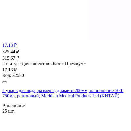
17.13 ₽
325.44
₽
315.67
₽
в статусе
Для клиентов «Базис Премиум»
17.13 ₽
Код:
22580
Пузырь для льда, размер 2, диаметр 200мм, наполнение 700-
750мл, резиновый, Meridian Medical Products Ltd (КИТАЙ)
В наличии:
25
шт.