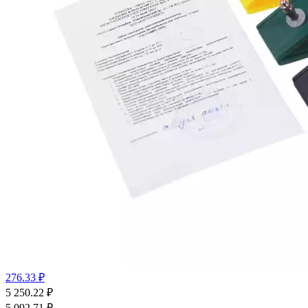
276.33 ₽
5 250.22
₽
5 092.71
₽