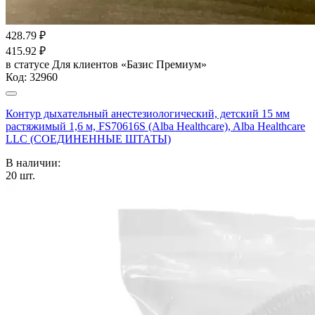
428.79
₽
415.92
₽
в статусе
Для клиентов «Базис Премиум»
Код:
32960
Контур дыхательный анестезиологический, детский 15 мм
растяжимый 1,6 м, FS70616S (Alba Healthcare), Alba Healthcare
LLC (СОЕДИНЕННЫЕ ШТАТЫ)
В наличии:
20
шт.