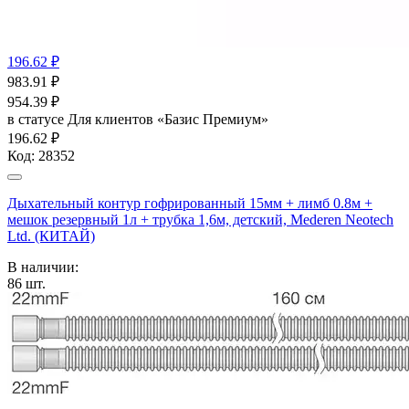
196.62 ₽
983.91
₽
954.39
₽
в статусе
Для клиентов «Базис Премиум»
196.62 ₽
Код:
28352
Дыхательный контур гофрированный 15мм + лимб 0.8м +
мешок резервный 1л + трубка 1,6м, детский, Mederen Neotech
Ltd. (КИТАЙ)
В наличии:
86
шт.