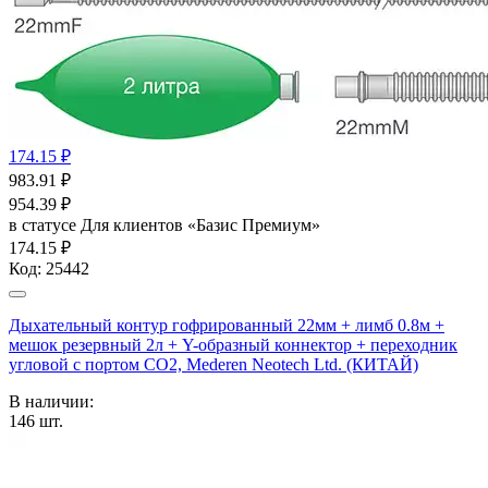
174.15 ₽
983.91
₽
954.39
₽
в статусе
Для клиентов «Базис Премиум»
174.15 ₽
Код:
25442
Дыхательный контур гофрированный 22мм + лимб 0.8м +
мешок резервный 2л + Y-образный коннектор + переходник
угловой с портом СО2, Mederen Neotech Ltd. (КИТАЙ)
В наличии:
146
шт.