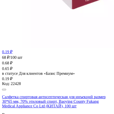
0.19 ₽
68 ₽/100 шт
0.68
₽
0.65
₽
в статусе
Для клиентов «Базис Премиум»
0.19 ₽
Код:
22428
Салфетка спиртовая антисептическая для инъекций размер
30*65 мм, 70% этиловый спирт, Baoying County Fukang
Medical Appliance Co Ltd (КИТАЙ), 100 шт