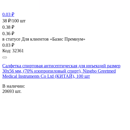
0.03 ₽
38 ₽/100 шт
0.38
₽
0.36
₽
в статусе
Для клиентов «Базис Премиум»
0.03 ₽
Код:
32361
Салфетка спиртовая антисептическая для инъекций размер
30х56 мм, (70% изопропиловый спирт), Ningbo Greetmed
Medical Instruments Co Ltd (КИТАЙ), 100 шт
В наличии:
20693
шт.