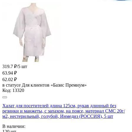
319.7 ₽/5 шт
63.94
₽
62.02
₽
в статусе
Для клиентов «Базис Премиум»
Код:
13320
Халат для посетителей длина 125см, рукав длинный без
резинки и манжеты, с запахом, на поясе, материал СМС 20г/
м2, нестерильный, голубой, Инмедиз (РОССИЯ), 5 шт
В наличии:
120
шт.