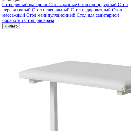
Стол для забора крови
Столы разные
Стол процедурный
Стол
перевязочный
Стол пеленальный
Стол надкроватный
Стол
массажный
Стол манипуляционный
Стол для санитарной
обработки
Стол для врача
Фильтр