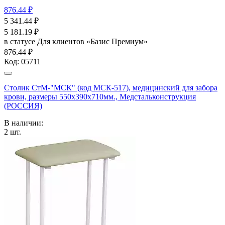
876.44 ₽
5 341.44
₽
5 181.19
₽
в статусе
Для клиентов «Базис Премиум»
876.44 ₽
Код:
05711
Столик СтМ-"МСК" (код МСК-517), медицинский для забора
крови, размеры 550х390х710мм., Медстальконструкция
(РОССИЯ)
В наличии:
2
шт.