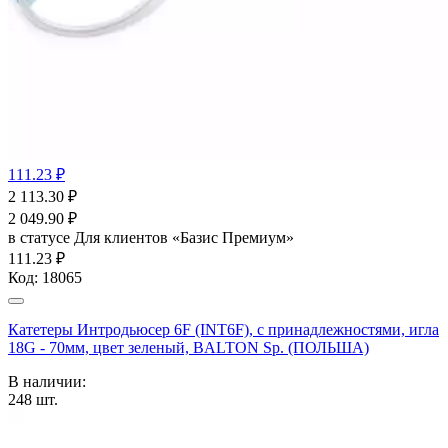
111.23 ₽
2 113.30
₽
2 049.90
₽
в статусе
Для клиентов «Базис Премиум»
111.23 ₽
Код:
18065
Катетеры Интродьюсер 6F (INT6F), с принадлежностями, игла
18G - 70мм, цвет зеленый, BALTON Sp. (ПОЛЬША)
В наличии:
248
шт.