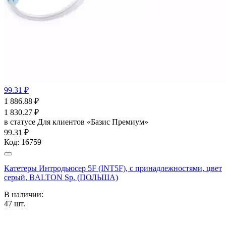
99.31 ₽
1 886.88
₽
1 830.27
₽
в статусе
Для клиентов «Базис Премиум»
99.31 ₽
Код:
16759
Катетеры Интродьюсер 5F (INT5F), с принадлежностями, цвет
серый, BALTON Sp. (ПОЛЬША)
В наличии:
47
шт.