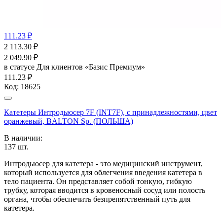
111.23 ₽
2 113.30
₽
2 049.90
₽
в статусе
Для клиентов «Базис Премиум»
111.23 ₽
Код:
18625
Катетеры Интродьюсер 7F (INT7F), с принадлежностями, цвет
оранжевый, BALTON Sp. (ПОЛЬША)
В наличии:
137
шт.
Интродьюсер для катетера - это медицинский инструмент,
который используется для облегчения введения катетера в
тело пациента. Он представляет собой тонкую, гибкую
трубку, которая вводится в кровеносный сосуд или полость
органа, чтобы обеспечить безпрепятственный путь для
катетера.