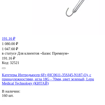
191.16 ₽
1 080.00
₽
1 047.60
₽
в статусе
Для клиентов «Базис Премиум»
191.16 ₽
Код:
32521
Катетеры Интродьюсер 6Fr (HC0611-35SJ45-N187-O), с
принадлежностями, игла 18G - 70мм, цвет зеленый, Lepu
Medical Technology (КИТАЙ)
В наличии:
160
шт.