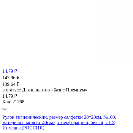
14.79 ₽
143.96
₽
139.64
₽
в статусе
Для клиентов «Базис Премиум»
14.79 ₽
Код:
21768
Рулон гигиенический, размер салфетки 20*20см, №100,
материал спанлейс 40г/м2, с перфорацией, белый, с РУ,
Инмедиз (РОССИЯ)