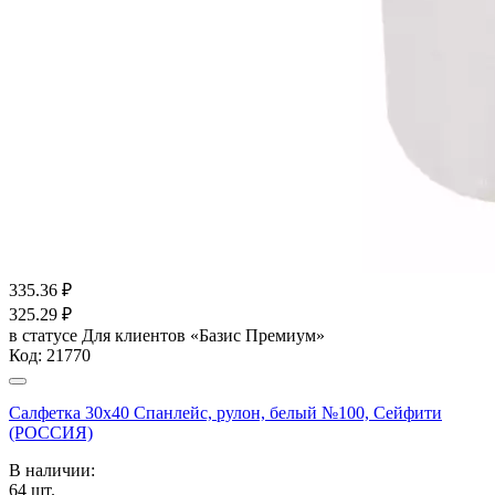
335.36
₽
325.29
₽
в статусе
Для клиентов «Базис Премиум»
Код:
21770
Салфетка 30х40 Спанлейс, рулон, белый №100, Сейфити
(РОССИЯ)
В наличии:
64
шт.