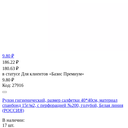
9.80 ₽
186.22
₽
180.63
₽
в статусе
Для клиентов «Базис Премиум»
9.80 ₽
Код:
27916
Рулон гигиенический, размер салфетки 40*40см, материал
спанбонд 15г/м2, с перфорацией №200, голубой, Белая линия
(РОССИЯ)
В наличии:
17
шт.