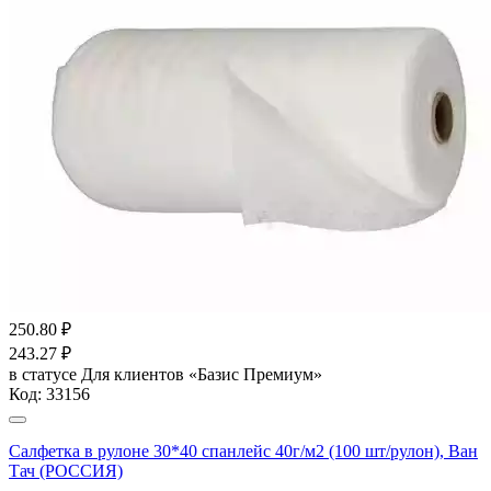
250.80
₽
243.27
₽
в статусе
Для клиентов «Базис Премиум»
Код:
33156
Салфетка в рулоне 30*40 спанлейс 40г/м2 (100 шт/рулон), Ван
Тач (РОССИЯ)