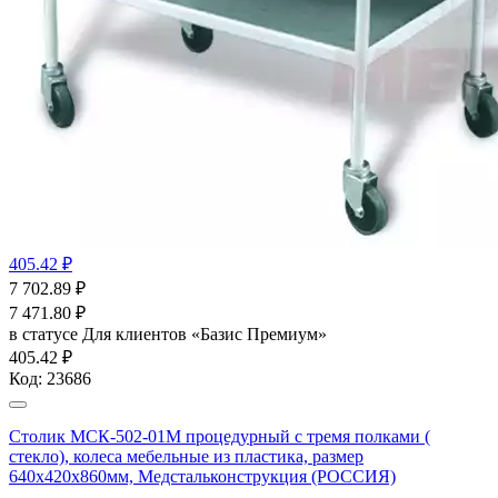
405.42 ₽
7 702.89
₽
7 471.80
₽
в статусе
Для клиентов «Базис Премиум»
405.42 ₽
Код:
23686
Столик МСК-502-01М процедурный с тремя полками (
стекло), колеса мебельные из пластика, размер
640х420х860мм, Медстальконструкция (РОССИЯ)