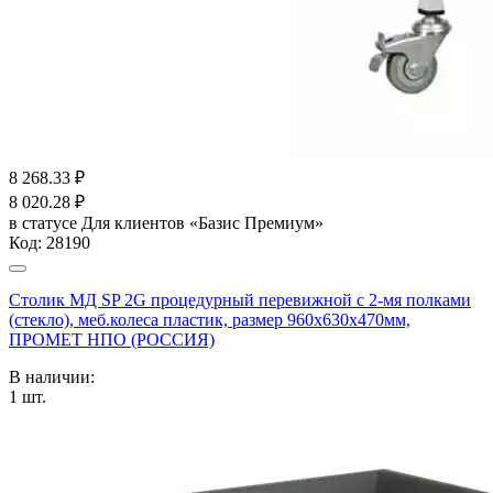
8 268.33
₽
8 020.28
₽
в статусе
Для клиентов «Базис Премиум»
Код:
28190
Столик МД SP 2G процедурный перевижной с 2-мя полками
(стекло), меб.колеса пластик, размер 960x630x470мм,
ПРОМЕТ НПО (РОССИЯ)
В наличии:
1
шт.