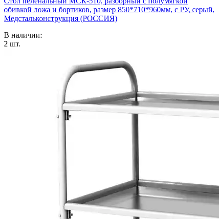
Стол пеленальный МСК-510, разборный с полумягкой
обивкой ложа и бортиков, размер 850*710*960мм, с РУ, серый,
Медстальконструкция (РОССИЯ)
В наличии:
2
шт.