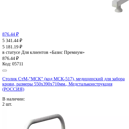
876.44 ₽
5 341.44
₽
5 181.19
₽
в статусе
Для клиентов «Базис Премиум»
876.44 ₽
Код:
05711
Столик СтМ-"МСК" (код МСК-517), медицинский для забора
крови, размеры 550х390х710мм., Медстальконструкция
(РОССИЯ)
В наличии:
2
шт.