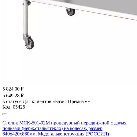
5 824.00
₽
5 649.28
₽
в статусе
Для клиентов «Базис Премиум»
Код:
05425
Столик МСК-501-02М процедурный передвижной с двумя
полками (нерж.сталь/стекло) на колесах, размер
640х420х860мм, Медстальконструкция (РОССИЯ)