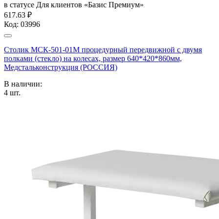
в статусе
Для клиентов «Базис Премиум»
617.63 ₽
Код:
03996
Столик МСК-501-01М процедурный передвижной с двумя
полками (стекло) на колесах, размер 640*420*860мм,
Медстальконструкция (РОССИЯ)
В наличии:
4
шт.