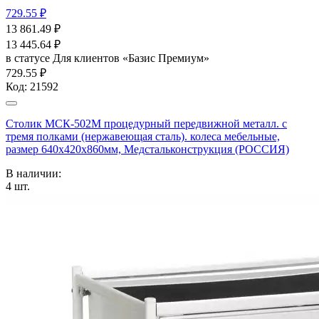
729.55 ₽
13 861.49
₽
13 445.64
₽
в статусе
Для клиентов «Базис Премиум»
729.55 ₽
Код:
21592
Столик МСК-502М процедурный передвижной металл. с
тремя полками (нержавеющая сталь). колеса мебельные,
размер 640х420х860мм, Медстальконструкция (РОССИЯ)
В наличии:
4
шт.