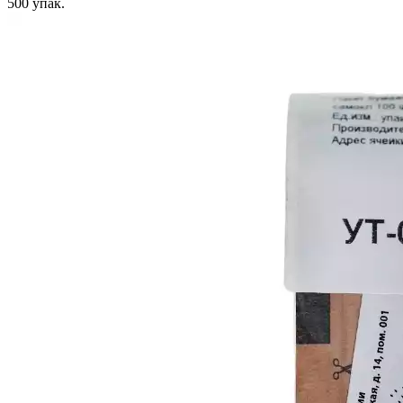
500
упак.