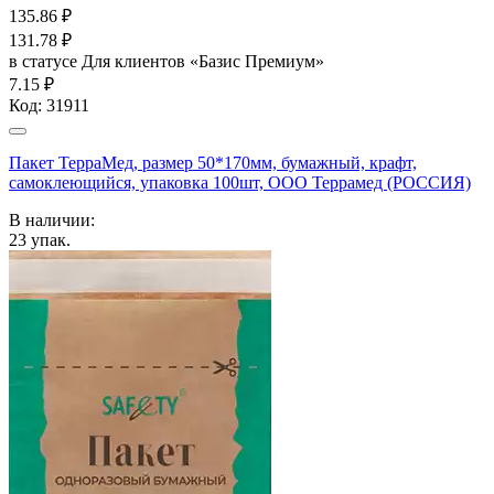
135.86
₽
131.78
₽
в статусе
Для клиентов «Базис Премиум»
7.15 ₽
Код:
31911
Пакет ТерраМед, размер 50*170мм, бумажный, крафт,
самоклеющийся, упаковка 100шт, ООО Террамед (РОССИЯ)
В наличии:
23
упак.