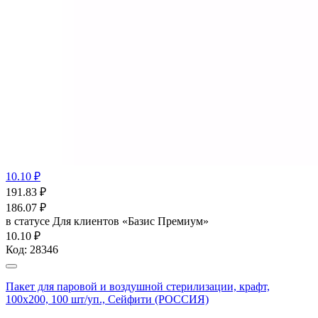
10.10 ₽
191.83
₽
186.07
₽
в статусе
Для клиентов «Базис Премиум»
10.10 ₽
Код:
28346
Пакет для паровой и воздушной стерилизации, крафт,
100x200, 100 шт/уп., Сейфити (РОССИЯ)