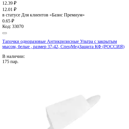
12.39
₽
12.01
₽
в статусе
Для клиентов «Базис Премиум»
0.65 ₽
Код:
33070
Тапочки одноразовые Антикризисные Ультра с закрытым
мысом, белые , размер 37-42, СпецМедЗащита КФ (РОССИЯ)
В наличии:
175
пар.