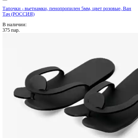
Тапочки - вьетнамки, пенопропилен 5мм, цвет розовые, Ван
Тач (РОССИЯ)
В наличии:
375
пар.