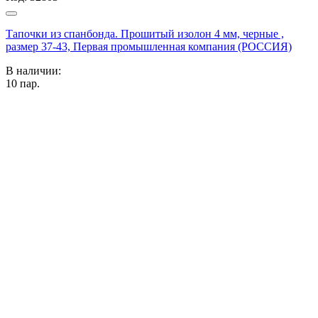
Тапочки из спанбонда. Прошитый изолон 4 мм, черные ,
размер 37-43, Первая промышленная компания (РОССИЯ)
В наличии:
10
пар.