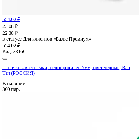
554.02 ₽
23.08
₽
22.38
₽
в статусе
Для клиентов «Базис Премиум»
554.02 ₽
Код:
33166
Тапочки - вьетнамки, пенопропилен 5мм, цвет черные, Ван
Тач (РОССИЯ)
В наличии:
360
пар.