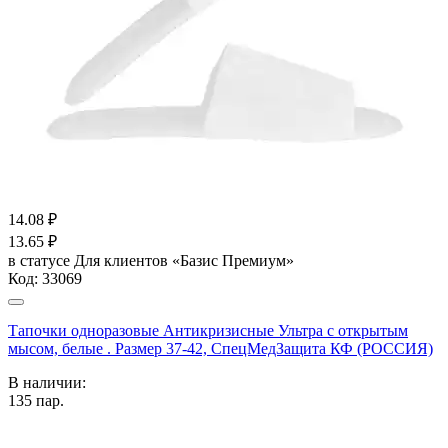
14.08
₽
13.65
₽
в статусе
Для клиентов «Базис Премиум»
Код:
33069
Тапочки одноразовые Антикризисные Ультра с открытым
мысом, белые . Размер 37-42, СпецМедЗащита КФ (РОССИЯ)
В наличии:
135
пар.