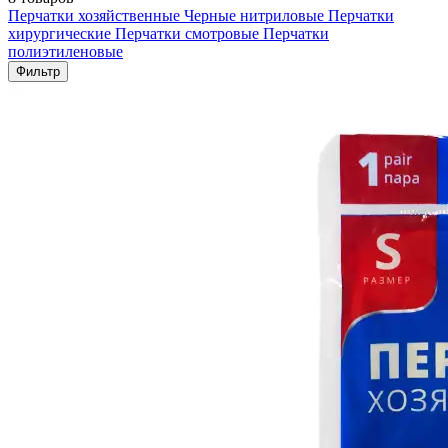
Перчатки хозяйственные
Черные нитриловые
Перчатки
хирургические
Перчатки смотровые
Перчатки
полиэтиленовые
Фильтр