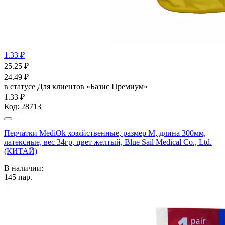
1.33 ₽
25.25
₽
24.49
₽
в статусе
Для клиентов «Базис Премиум»
1.33 ₽
Код:
28713
Перчатки MediOk хозяйственные, размер M, длина 300мм,
латексные, вес 34гр, цвет желтый, Blue Sail Medical Co., Ltd.
(КИТАЙ)
В наличии:
145
пар.