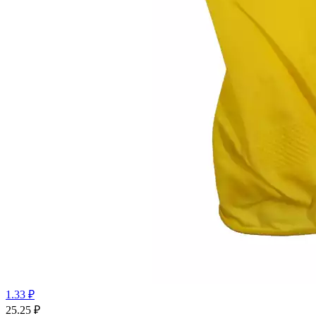
1.33 ₽
25.25
₽