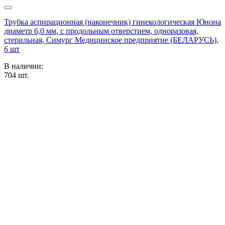
Трубка аспирационная (наконечник) гинекологическая Юнона
диаметр 6,0 мм, с продольным отверстием, одноразовая,
стерильная, Симург Медицинское предприятие (БЕЛАРУСЬ),
6 шт
В наличии:
704
шт.