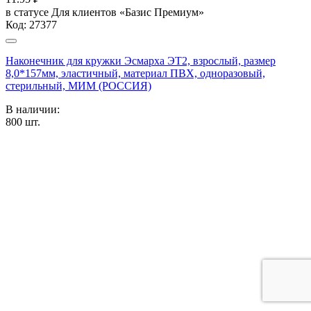
в статусе
Для клиентов «Базис Премиум»
Код:
27377
Наконечник для кружки Эсмарха ЭТ2, взрослый, размер
8,0*157мм, эластичный, материал ПВХ, одноразовый,
стерильный, МИМ (РОССИЯ)
В наличии:
800
шт.