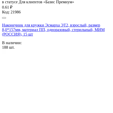
в статусе
Для клиентов «Базис Премиум»
0.61 ₽
Код:
21986
Наконечник для кружки Эсмарха ЭТ2, взрослый, размер
8,0*157мм, материал ПП, одноразовый, стерильный, МИМ
(РОССИЯ), 15 шт
В наличии:
188
шт.