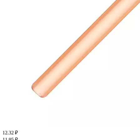
12.32
₽
11.95
₽