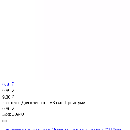
0.50 ₽
9.59
₽
9.30
₽
в статусе
Для клиентов «Базис Премиум»
0.50 ₽
Код:
30940
Наконечник для кружки Эсмарха, детский, размер 7*110мм,